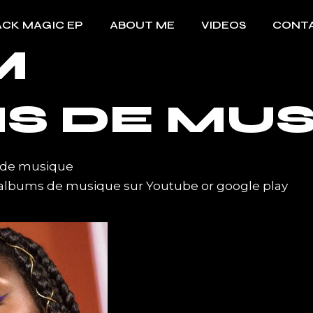
ACK MAGIC EP
ABOUT ME
VIDEOS
CONT
M
S DE MU
 de musique
 albums de musique sur
Youtube
or
google play