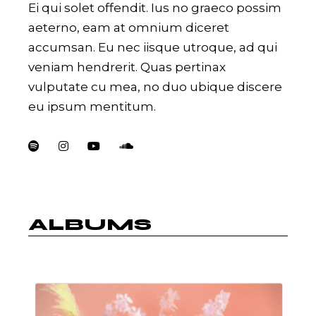
Ei qui solet offendit. Ius no graeco possim
aeterno, eam at omnium diceret
accumsan. Eu nec iisque utroque, ad qui
veniam hendrerit. Quas pertinax
vulputate cu mea, no duo ubique discere
eu ipsum mentitum.
ALBUMS