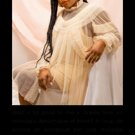
«
»
Avec
So good to me
, Arielle livre un
morceau dynamique et positif. A coup de
groove et soutenue par une mélodie