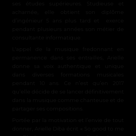
ses études supérieures.
Studieuse
et
acharnée,
elle
obtient son
diplôme
d’ingénieur
5
ans
plus
tard
et
exerce
pendant plusieurs années son métier de
consultante informatique.
L'appel de la musique fredonnant en
permanence dans ses entrailles, Arielle
donne sa voix authentique et unique
dans diverses formations
musicales
pendant
10
ans.
Ce
n’est
q
u’
e
n
2
0
1
7
q
u’
e
ll
e
d
é
c
i
d
e
d
e
s
e
l
a
n
c
e
r
définitivement
dans la musique comme chanteuse et de
partager ses
compositions.
Portée par la motivation et l’envie de tout
«
donner, Arielle Diba écrit
So good to me