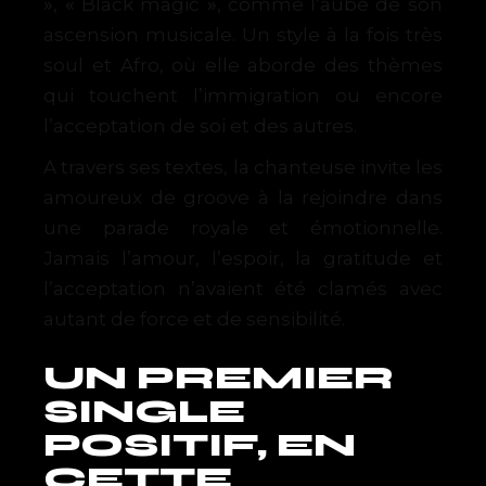
»
«
»
,
Black
magic
,
comme
l’aube
de
son
ascension musicale.
Un
style
à
la
fois
très
soul
et
Afro,
où elle aborde des thèmes
qui touchent l’immigration ou encore
l’acceptation de soi et des
autres.
A travers ses textes, la chanteuse invite les
amoureux de groove à la rejoindre dans
une parade
royale
et
émotionnelle.
Jamais
l’amour, l’espoir, la gratitude et
l’acceptation n’avaient été clamés avec
autant de force et de sensibilité.
UN PREMIER
SINGLE
POSITIF, EN
CETTE