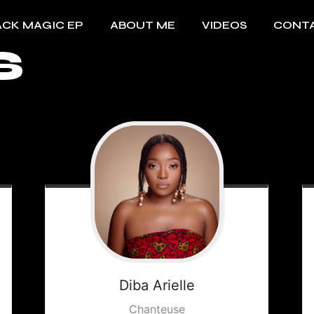
ACK MAGIC EP
ABOUT ME
VIDEOS
CONT
S
Diba
Arielle
Chanteuse